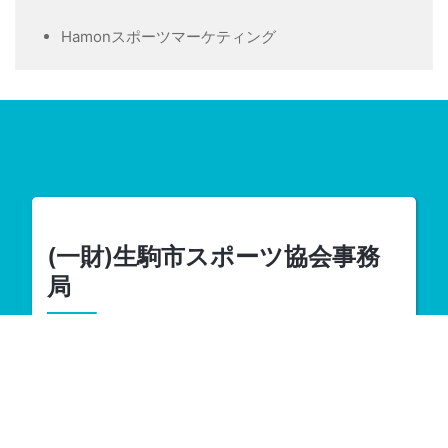
Hamonスポーツマーケティング
(一財)生駒市スポーツ協会事務
局
〒630-0266
奈良県生駒市門前町9番20号
TEL : 0743-73-8822