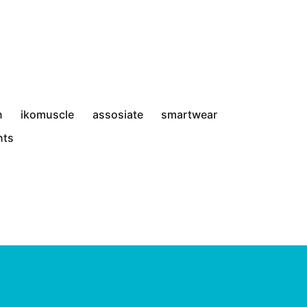
n
ikomuscle
assosiate
smartwear
nts