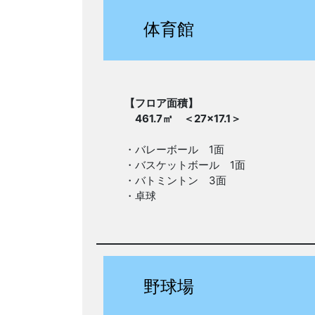
体育館
【フロア面積】
461.7㎡ ＜27×17.1＞
・バレーボール 1面
・バスケットボール 1面
・バトミントン 3面
・卓球
野球場