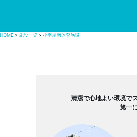
HOME
>
施設一覧
>
小平尾南体育施設
清潔で心地よい環境で
第一