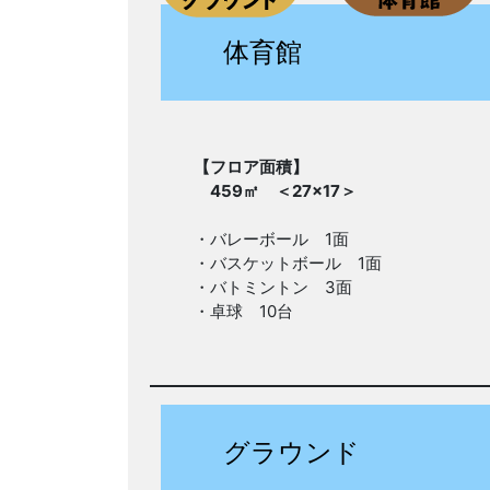
体育館
【フロア面積】
459㎡ ＜27×17＞
・バレーボール 1面
・バスケットボール 1面
・バトミントン 3面
・卓球 10台
グラウンド