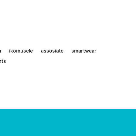
n
ikomuscle
assosiate
smartwear
nts