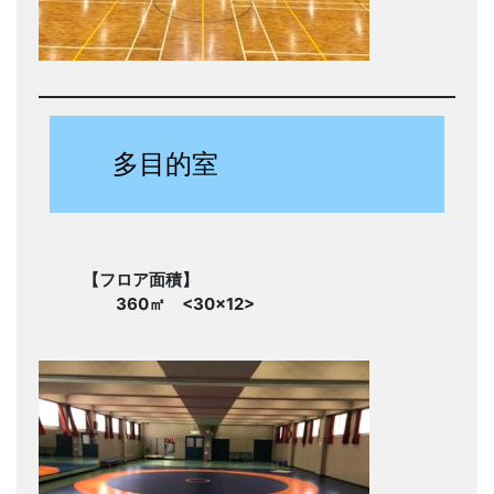
多目的室
【フロア面積】
360㎡ <30×12>